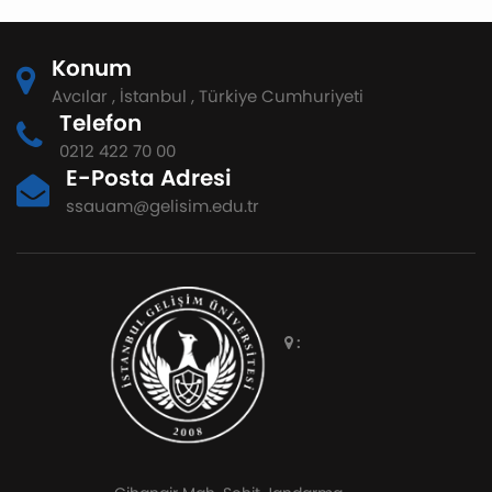
Konum
Avcılar , İstanbul , Türkiye Cumhuriyeti
Telefon
0212 422 70 00
E-Posta Adresi
ssauam@gelisim.edu.tr
: