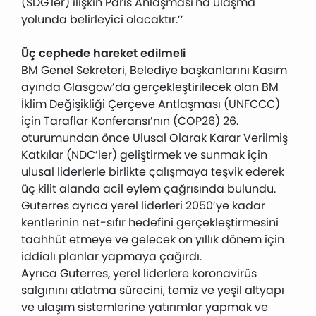
(SDG'ler) ilişkin Paris Anlaşması'na ulaşma
yolunda belirleyici olacaktır.’’
Üç cephede hareket edilmeli
BM Genel Sekreteri, Belediye başkanlarını Kasım
ayında Glasgow’da gerçekleştirilecek olan BM
İklim Değişikliği Çerçeve Antlaşması (UNFCCC)
için Taraflar Konferansı’nın (COP26) 26.
oturumundan önce Ulusal Olarak Karar Verilmiş
Katkılar (NDC’ler) geliştirmek ve sunmak için
ulusal liderlerle birlikte çalışmaya teşvik ederek
üç kilit alanda acil eylem çağrısında bulundu.
Guterres ayrıca yerel liderleri 2050’ye kadar
kentlerinin net-sıfır hedefini gerçekleştirmesini
taahhüt etmeye ve gelecek on yıllık dönem için
iddialı planlar yapmaya çağırdı.
Ayrıca Guterres, yerel liderlere koronavirüs
salgınını atlatma sürecini, temiz ve yeşil altyapı
ve ulaşım sistemlerine yatırımlar yapmak ve