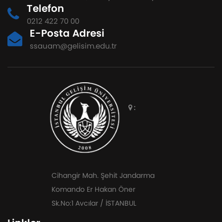
Telefon
0212 422 70 00
E-Posta Adresi
ssauam@gelisim.edu.tr
:
Cihangir Mah. Şehit Jandarma
Komando Er Hakan Öner
Sk.No:1 Avcılar / İSTANBUL