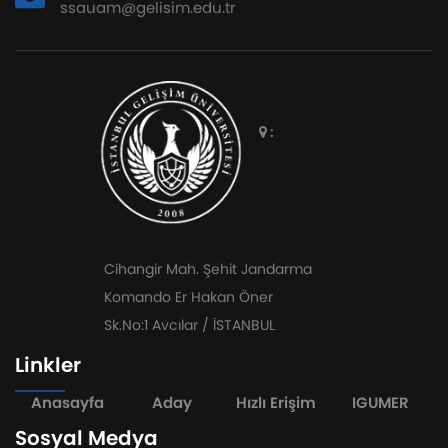
ssauam@gelisim.edu.tr
:
Cihangir Mah. Şehit Jandarma
Komando Er Hakan Öner
Sk.No:1 Avcılar / İSTANBUL
Linkler
Anasayfa
Aday
Hızlı Erişim
IGUMER
Sosyal Medya