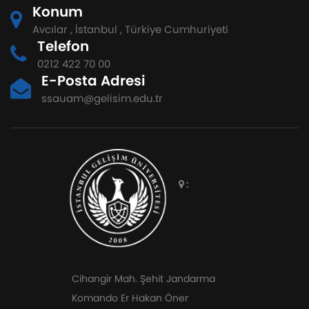
Konum
Avcılar , İstanbul , Türkiye Cumhuriyeti
Telefon
0212 422 70 00
E-Posta Adresi
ssauam@gelisim.edu.tr
:
Cihangir Mah. Şehit Jandarma
Komando Er Hakan Öner