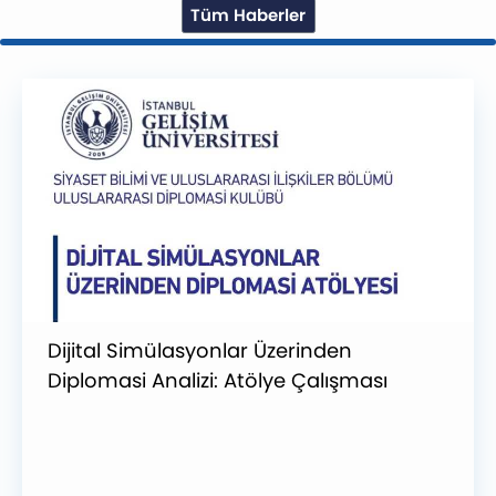
Tüm Haberler
l Simülasyonlar Üzerinden
BM COP
asi Analizi: Atölye Çalışması
Değişik