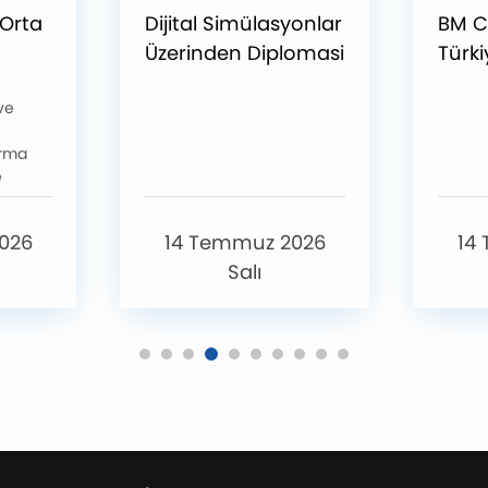
 Orta
Dijital Simülasyonlar
BM C
Üzerinden Diplomasi
Türki
Analizi: Atölye
Değişi
 ve
ları”
Çalışması
Atık 
ırma
e
 iş
026
14 Temmuz 2026
14
en
Salı
rı bir