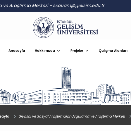
a ve Araştırma Merkezi
-
ssauam@gelisim.edu.tr
Anasayfa
Hakkımızda
Projeler
Çalışma Alanları
ayfa
Siyasal ve Sosyal Araştırmalar Uygulama ve Araştırma Merkezi