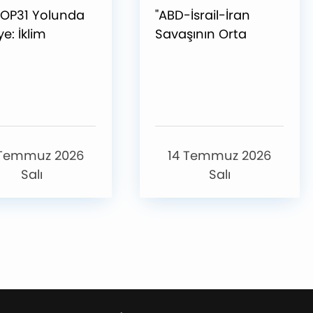
OP31 Yolunda
"ABD-İsrail-İran
ye: İklim
Savaşının Orta
kliği ve Sıfır
Doğu’ya Jeopolitik
Vizyonu
Yansımaları" Başlıklı
Etkinlik
Gerçekleştirilmiştir
 Temmuz 2026
14 Temmuz 2026
Salı
Salı