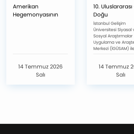
Amerikan
10. Uluslararası
Hegemonyasının
Doğu
Aşınması mı,
Sempozyumu,
İstanbul Gelişim
Üniversitesi Siyasal
Dönüşümü mü?
“Gelecek Arayış
Sosyal Araştırmalar
konulu etkinlik
Teması ile
Uygulama ve Araşt
gerçekleştirilmiştir.
Gerçekleştirildi
Merkezi (İGÜSAM) il
MOKHA Stratejik
Araştırmalar Merkezi
14 Temmuz 2026
14 Temmuz 2
birliğinde düzenlen
sempozyum, farklı
Salı
Salı
ülkelerden
akademisyenleri ve
uzman araştırmacıla
araya getirdi.