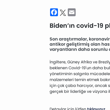
Facebook
Twitter
Email
Biden’ın covid-19 p
Son araştırmalar, koronavir
antikor geliştirmiş olan ha
varyantların daha sorunlu 
İngiltere, Güney Afrika ve Brez
beklenen Covid-19'un daha bul
yönetiminin salgınla mücadele p
malzemeleri temin etmek bakımı
için çok çaba harcıyor, ancak 
gerçek bir liderliğe ve vizyona i
Detaylar için lütfen
tıklayınız.