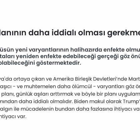
lanının daha iddialı olması gerekm
üsün yeni varyantlarının halihazırda enfekte olmu
staları yeniden enfekte edebileceği gerçeği göz ö
olabileceğini göstermektedir.
ilya'da ortaya çıkan ve Amerika Birleşik Devletleri’nde M
aşıcı - ve muhtemelen daha ölümcül - varyantları göz ö
lanı, günlük aşıları arttırmak ve böyle bir planı uygulama
ndan daha iddialı olmalıdır. Biden makul olarak Trump’ı
salgın ile mücadelenin bundan daha fazlasına ihtiyacı va
htiyacı var.