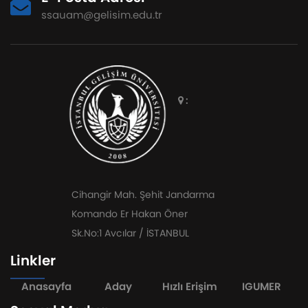
ssauam@gelisim.edu.tr
:
Cihangir Mah. Şehit Jandarma
Komando Er Hakan Öner
Sk.No:1 Avcılar / İSTANBUL
Linkler
Anasayfa
Aday
Hızlı Erişim
IGUMER