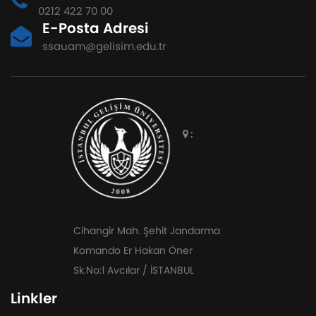
0212 422 70 00
E-Posta Adresi
ssauam@gelisim.edu.tr
:
Cihangir Mah. Şehit Jandarma
Komando Er Hakan Öner
Sk.No:1 Avcılar / İSTANBUL
Linkler