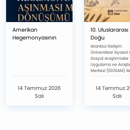
Amerikan
10. Uluslararası
Hegemonyasının
Doğu
Aşınması mı,
Sempozyumu,
İstanbul Gelişim
Üniversitesi Siyasal
Dönüşümü mü?
“Gelecek Arayış
Sosyal Araştırmalar
konulu etkinlik
Teması ile
Uygulama ve Araşt
gerçekleştirilmiştir.
Gerçekleştirildi
Merkezi (İGÜSAM) il
MOKHA Stratejik
Araştırmalar Merkezi
14 Temmuz 2026
14 Temmuz 2
birliğinde düzenlen
sempozyum, farklı
Salı
Salı
ülkelerden
akademisyenleri ve
uzman araştırmacıla
araya getirdi.