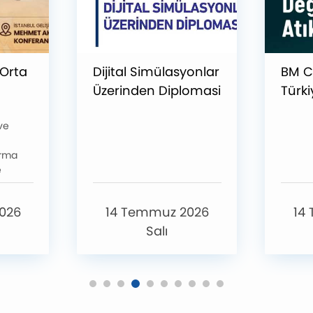
 Orta
Dijital Simülasyonlar
BM C
Üzerinden Diplomasi
Türki
Analizi: Atölye
Değişi
 ve
ları”
Çalışması
Atık 
ırma
e
 iş
026
14 Temmuz 2026
14
en
Salı
rı bir