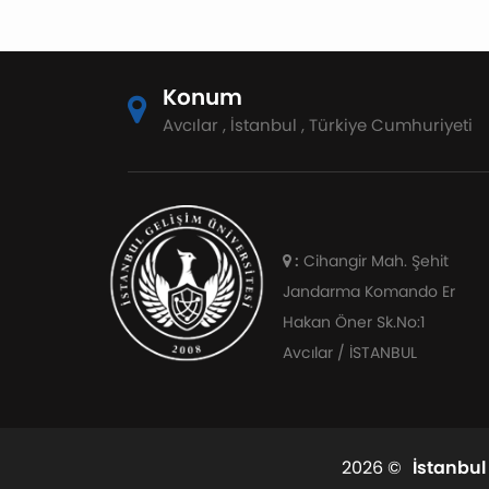
Konum
Avcılar , İstanbul , Türkiye Cumhuriyeti
:
Cihangir Mah. Şehit
Jandarma Komando Er
Hakan Öner Sk.No:1
Avcılar / İSTANBUL
2026 ©
İstanbul