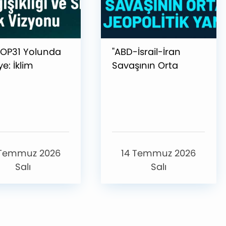
OP31 Yolunda
"ABD-İsrail-İran
ye: İklim
Savaşının Orta
kliği ve Sıfır
Doğu’ya Jeopolitik
Vizyonu
Yansımaları" Başlıklı
Etkinlik
Gerçekleştirilmiştir
 Temmuz 2026
14 Temmuz 2026
Salı
Salı