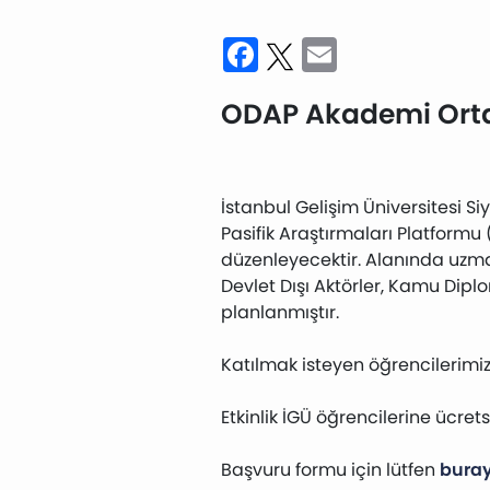
Facebook
Twitter
Email
ODAP Akademi Orta 
İstanbul Gelişim Üniversitesi Si
Pasifik Araştırmaları Platformu
düzenleyecektir. Alanında uzma
Devlet Dışı Aktörler, Kamu Diplo
planlanmıştır.
Katılmak isteyen öğrencilerim
Etkinlik İGÜ öğrencilerine ücretsi
Başvuru formu için lütfen
bura