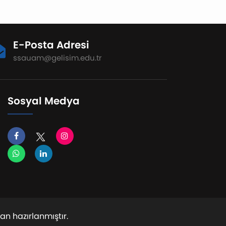
E-Posta Adresi
ssauam@gelisim.edu.tr
Sosyal Medya
an hazırlanmıştır.