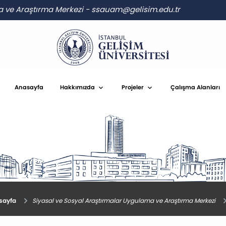
a ve Araştırma Merkezi
-
ssauam@gelisim.edu.tr
Anasayfa
Hakkımızda
Projeler
Çalışma Alanları
ayfa
Siyasal ve Sosyal Araştırmalar Uygulama ve Araştırma Merkezi