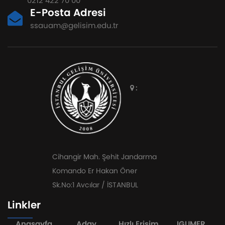
0212 422 70 00
E-Posta Adresi
ssauam@gelisim.edu.tr
:
Cihangir Mah. Şehit Jandarma
Komando Er Hakan Öner
Sk.No:1 Avcılar / İSTANBUL
Linkler
Anasayfa
Aday
Hızlı Erişim
IGUMER