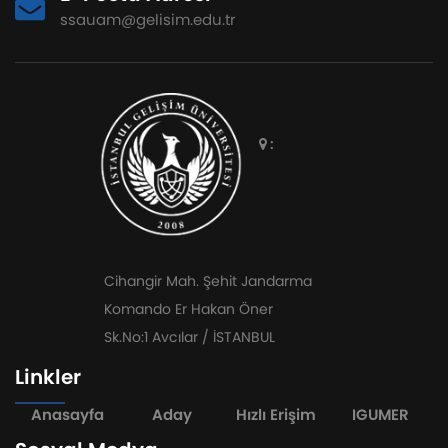
ssauam@gelisim.edu.tr
:
Cihangir Mah. Şehit Jandarma
Komando Er Hakan Öner
Sk.No:1 Avcılar / İSTANBUL
Linkler
Anasayfa
Aday
Hızlı Erişim
IGUMER