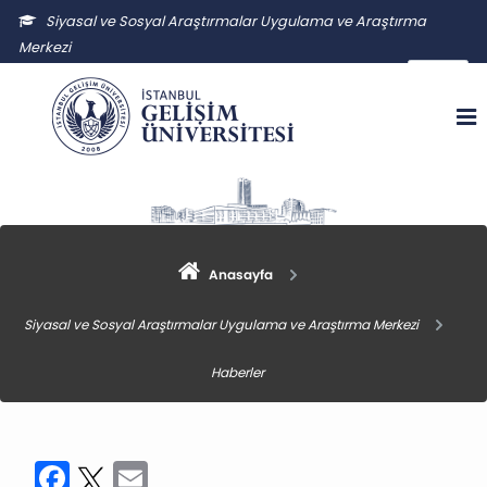
Siyasal ve Sosyal Araştırmalar Uygulama ve Araştırma
Merkezi
ssauam@gelisim.edu.tr
Anasayfa
Siyasal ve Sosyal Araştırmalar Uygulama ve Araştırma Merkezi
Haberler
Facebook
Twitter
Email